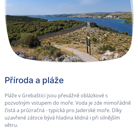
Příroda a pláže
Pláže v Grebaštici jsou převážně oblázkové s
pozvolným vstupem do moře. Voda je zde mimořádně
čistá a průzračná - typická pro Jaderské moře. Díky
uzavřené zátoce bývá hladina klidná i při silnějším
větru.