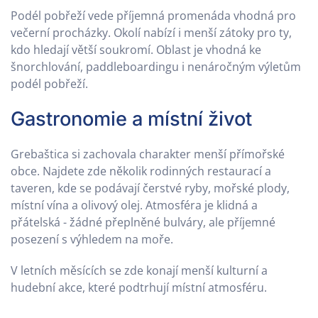
Podél pobřeží vede příjemná promenáda vhodná pro
večerní procházky. Okolí nabízí i menší zátoky pro ty,
kdo hledají větší soukromí. Oblast je vhodná ke
šnorchlování, paddleboardingu i nenáročným výletům
podél pobřeží.
Gastronomie a místní život
Grebaštica si zachovala charakter menší přímořské
obce. Najdete zde několik rodinných restaurací a
taveren, kde se podávají čerstvé ryby, mořské plody,
místní vína a olivový olej. Atmosféra je klidná a
přátelská - žádné přeplněné bulváry, ale příjemné
posezení s výhledem na moře.
V letních měsících se zde konají menší kulturní a
hudební akce, které podtrhují místní atmosféru.