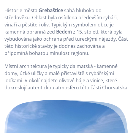
Historie města
Grebaštice
sahá hluboko do
středověku. Oblast byla osídlena především rybáři,
vinaři a pěstiteli oliv. Typickým symbolem obce je
kamenná obranná zeď
Bedem
z 15. století, která byla
vybudována jako ochrana před tureckými nájezdy. Část
této historické stavby je dodnes zachována a
připomíná bohatou minulost regionu.
Místní architektura je typicky dalmatská - kamenné
domy, úzké uličky a malé přístaviště s rybářskými
loďkami. V okolí najdete olivové háje a vinice, které
dokreslují autentickou atmosféru této části Chorvatska.