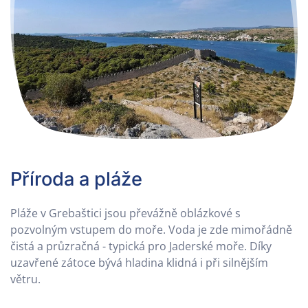
Příroda a pláže
Pláže v Grebaštici jsou převážně oblázkové s
pozvolným vstupem do moře. Voda je zde mimořádně
čistá a průzračná - typická pro Jaderské moře. Díky
uzavřené zátoce bývá hladina klidná i při silnějším
větru.