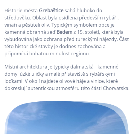
Historie města
Grebaštice
sahá hluboko do
středověku. Oblast byla osídlena především rybáři,
vinaři a pěstiteli oliv. Typickým symbolem obce je
kamenná obranná zeď
Bedem
z 15. století, která byla
vybudována jako ochrana před tureckými nájezdy. Část
této historické stavby je dodnes zachována a
připomíná bohatou minulost regionu.
Místní architektura je typicky dalmatská - kamenné
domy, úzké uličky a malé přístaviště s rybářskými
loďkami. V okolí najdete olivové háje a vinice, které
dokreslují autentickou atmosféru této části Chorvatska.