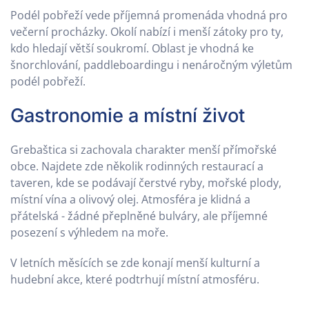
Podél pobřeží vede příjemná promenáda vhodná pro
večerní procházky. Okolí nabízí i menší zátoky pro ty,
kdo hledají větší soukromí. Oblast je vhodná ke
šnorchlování, paddleboardingu i nenáročným výletům
podél pobřeží.
Gastronomie a místní život
Grebaštica si zachovala charakter menší přímořské
obce. Najdete zde několik rodinných restaurací a
taveren, kde se podávají čerstvé ryby, mořské plody,
místní vína a olivový olej. Atmosféra je klidná a
přátelská - žádné přeplněné bulváry, ale příjemné
posezení s výhledem na moře.
V letních měsících se zde konají menší kulturní a
hudební akce, které podtrhují místní atmosféru.