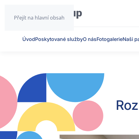
Přejít na hlavní obsah
Úvod
Poskytované služby
O nás
Fotogalerie
Naši pa
Roz