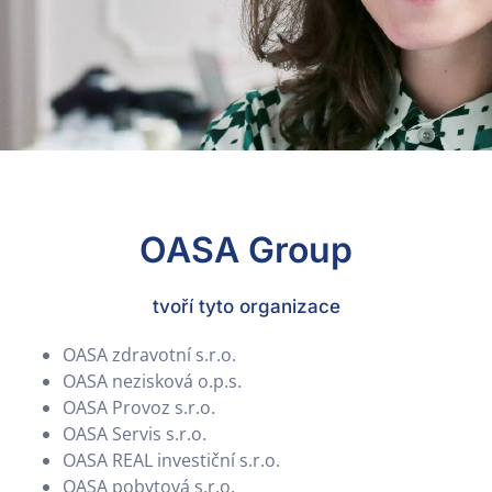
OASA Group
tvoří tyto organizace
OASA zdravotní s.r.o.
OASA nezisková o.p.s.
OASA Provoz s.r.o.
OASA Servis s.r.o.
OASA REAL investiční s.r.o.
OASA pobytová s.r.o.