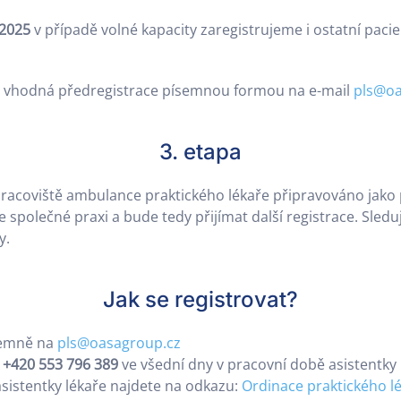
.2025
v případě volné kapacity zaregistrujeme i ostatní paci
u vhodná předregistrace písemnou formou na e-mail
pls@oa
3. etapa
acoviště ambulance praktického lékaře připravováno jako 
e společné praxi a bude tedy přijímat další registrace. Sledu
y.
Jak se registrovat?
semně na
pls@oasagroup.cz
.
+420 553 796 389
ve všední dny v pracovní době asistentky 
sistentky lékaře najdete na odkazu:
Ordinace praktického l