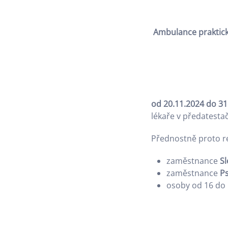
Ambulance praktick
od 20.11.2024 do 31
lékaře v předatestač
Přednostně proto r
zaměstnance
S
zaměstnance
P
osoby od 16 do 