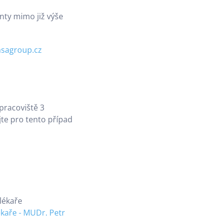
enty mimo již výše
sagroup.cz
pracoviště 3
jte pro tento případ
lékaře
ékaře - MUDr. Petr